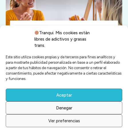
UNCATEGORIZED
Tranqui. Mis cookies están
El Papel De Un Nutricionista En El
libres de adictivos y grasas
Tratamiento De La Bulimia
trans.
Este sitio utiliza cookies propias y de terceros para fines analíticos y
para mostrarte publicidad personalizada en base a un perfil elaborado
a partir de tus hábitos de navegación. No consentir o retirar el
consentimiento, puede afectar negativamente a ciertas características
y funciones.
Aceptar
Denegar
COPYRIGHT
2026
, ALL RIGHTS RESERVED.
Ver preferencias