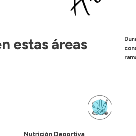
n estas áreas
Dura
cons
rama
Nutrición Deportiva