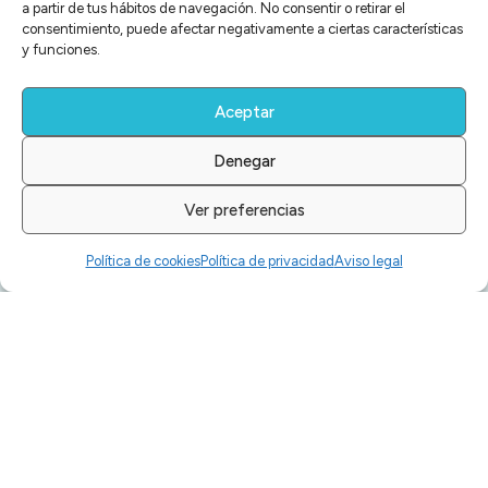
a partir de tus hábitos de navegación. No consentir o retirar el
consentimiento, puede afectar negativamente a ciertas características
y funciones.
Aceptar
UNCATEGORIZED
Alimentación Deportiva Para
Denegar
Mejorar El Tiempo De Recuperación
Ver preferencias
Política de cookies
Política de privacidad
Aviso legal
UNCATEGORIZED